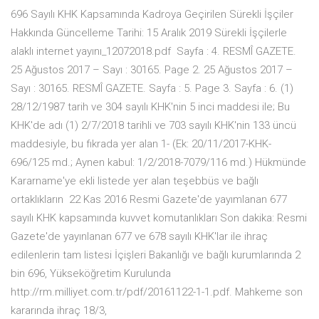
696 Sayılı KHK Kapsamında Kadroya Geçirilen Sürekli İşçiler
Hakkında Güncelleme Tarihi: 15 Aralık 2019 Sürekli İşçilerle
alaklı internet yayını_12072018.pdf Sayfa : 4. RESMÎ GAZETE.
25 Ağustos 2017 – Sayı : 30165. Page 2. 25 Ağustos 2017 –
Sayı : 30165. RESMÎ GAZETE. Sayfa : 5. Page 3. Sayfa : 6. (1)
28/12/1987 tarih ve 304 sayılı KHK'nin 5 inci maddesi ile; Bu
KHK'de adı (1) 2/7/2018 tarihli ve 703 sayılı KHK'nin 133 üncü
maddesiyle, bu fıkrada yer alan 1- (Ek: 20/11/2017-KHK-
696/125 md.; Aynen kabul: 1/2/2018-7079/116 md.) Hükmünde
Kararname'ye ekli listede yer alan teşebbüs ve bağlı
ortaklıkların 22 Kas 2016 Resmi Gazete'de yayımlanan 677
sayılı KHK kapsamında kuvvet komutanlıkları Son dakika: Resmi
Gazete'de yayınlanan 677 ve 678 sayılı KHK'lar ile ihraç
edilenlerin tam listesi İçişleri Bakanlığı ve bağlı kurumlarında 2
bin 696, Yükseköğretim Kurulunda
http://rm.milliyet.com.tr/pdf/20161122-1-1.pdf. Mahkeme son
kararında ihraç 18/3,