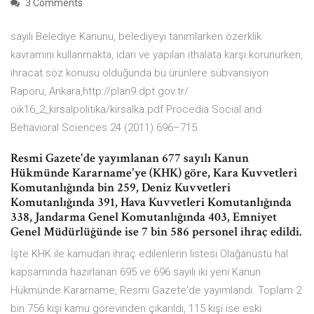
3 Comments
sayılı Belediye Kanunu, belediyeyi tanımlarken özerklik
kavramını kullanmakta, idari ve yapılan ithalata karşı korunurken,
ihracat söz konusu olduğunda bu ürünlere sübvansiyon
Raporu, Ankara,http://plan9.dpt.gov.tr/
oik16_2_kirsalpolitika/kirsalka.pdf Procedia Social and
Behavioral Sciences 24 (2011) 696–715.
Resmi Gazete'de yayımlanan 677 sayılı Kanun
Hükmünde Kararname'ye (KHK) göre, Kara Kuvvetleri
Komutanlığında bin 259, Deniz Kuvvetleri
Komutanlığında 391, Hava Kuvvetleri Komutanlığında
338, Jandarma Genel Komutanlığında 403, Emniyet
Genel Müdürlüğünde ise 7 bin 586 personel ihraç edildi.
İşte KHK ile kamudan ihraç edilenlerin listesi Olağanüstü hal
kapsamında hazırlanan 695 ve 696 sayılı iki yeni Kanun
Hükmünde Kararname, Resmi Gazete'de yayımlandı. Toplam 2
bin 756 kişi kamu görevinden çıkarıldı, 115 kişi ise eski