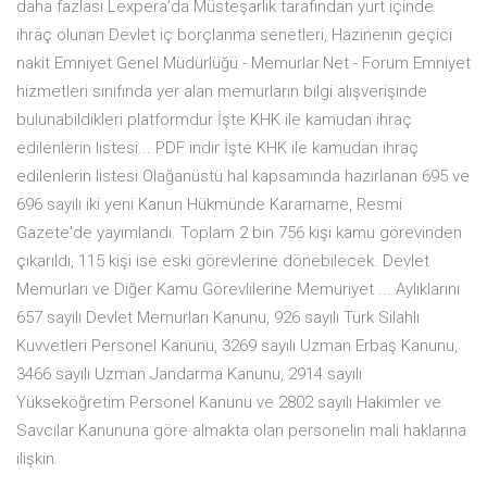
daha fazlası Lexpera’da Müsteşarlık tarafından yurt içinde
ihraç olunan Devlet iç borçlanma senetleri, Hazinenin geçici
nakit Emniyet Genel Müdürlüğü - Memurlar.Net - Forum Emniyet
hizmetleri sınıfında yer alan memurların bilgi alışverişinde
bulunabildikleri platformdur İşte KHK ile kamudan ihraç
edilenlerin listesi... PDF indir İşte KHK ile kamudan ihraç
edilenlerin listesi Olağanüstü hal kapsamında hazırlanan 695 ve
696 sayılı iki yeni Kanun Hükmünde Kararname, Resmi
Gazete'de yayımlandı. Toplam 2 bin 756 kişi kamu görevinden
çıkarıldı, 115 kişi ise eski görevlerine dönebilecek. Devlet
Memurları ve Diğer Kamu Görevlilerine Memuriyet ... Aylıklarını
657 sayılı Devlet Memurları Kanunu, 926 sayılı Türk Silahlı
Kuvvetleri Personel Kanunu, 3269 sayılı Uzman Erbaş Kanunu,
3466 sayılı Uzman Jandarma Kanunu, 2914 sayılı
Yükseköğretim Personel Kanunu ve 2802 sayılı Hakimler ve
Savcılar Kanununa göre almakta olan personelin mali haklarına
ilişkin.