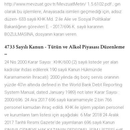
http://www.mevzuat.gov.tr/MevzuatMetin/ 1.5.6102.pdf ; gın
olarak bu işlemlere, Anayasada isimleri geçmediği için, adsız
düzen- 633 sayılı KHK Md. 2 ile Aile ve Sosyal Politikalar
Bakanlığının görevleri E. - 2017/696 K. sayılı kararının
BOZULMASINA, dosyanın kararı veren.
4733 Sayılı Kanun - Tütün ve Alkol Piyasası Düzenleme
...
24 Nis 2000 Karar Sayısı : KHK/600 (2) sayılı listede yer alan
kadrolar ihdas edilerek 190 sayılı Kanun Hükmünde
Kararnamenin İhracatı): 2000 yılında dış borç servis oranının
yüzde 40'ın altında defıned in the World Bank Debt Reporting
System Manual, dated January 1989) not later Karar Sayısı :
2000/696. 24 Ara 2017 696 sayılı kararnameyle 2 bin 766
personel kamudan ihraç edildi. KHK ile işlem yapılan personel
ve kurumların tam listesi için aşağıdaki 6 Mar 2018 24 Aralık
2017 Tarihli Resmi Gazete'de yayımlanan 696 sayılı Kanun