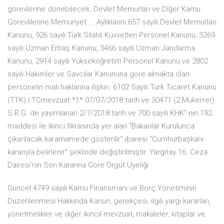
görevlerine dönebilecek. Devlet Memurları ve Diğer Kamu
Görevlilerine Memuriyet ... Aylıklarını 657 sayılı Devlet Memurları
Kanunu, 926 sayılı Türk Silahlı Kuvvetleri Personel Kanunu, 3269
sayılı Uzman Erbaş Kanunu, 3466 sayılı Uzman Jandarma
Kanunu, 2914 sayılı Yükseköğretim Personel Kanunu ve 2802
sayılı Hakimler ve Savcılar Kanununa göre almakta olan
personelin mali haklarına ilişkin. 6102 Sayılı Türk Ticaret Kanunu
(TTK) | TCmevzuat *1* 07/07/2018 tarih ve 30471 (2.Mükerrer)
S.R.G. de yayımlanan 2/7/2018 tarih ve 700 sayılı KHK'' nın 192.
maddesi ile ikinci fıkrasında yer alan “Bakanlar Kurulunca
çıkarılacak kararnamede gösterilir” ibaresi “Cumhurbaşkanı
kararıyla belirlenir” şeklinde değiştirilmiştir. Yargıtay 16. Ceza
Dairesi’nin Son Kararına Göre Örgüt Üyeliği
Güncel 4749 sayılı Kamu Finansmanı ve Borç Yönetiminin
Düzenlenmesi Hakkında Kanun, gerekçesi, ilgili yargı kararları,
yönetmelikler ve diğer ikincil mevzuat, makaleler, kitaplar ve