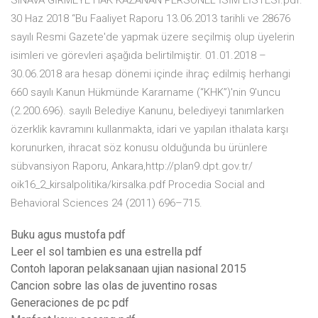
SINAVA GİRMEYE HAK KAZANAN PERSONEL İSİM LİSTESİ.pdf​.
30 Haz 2018 “Bu Faaliyet Raporu 13.06.2013 tarihli ve 28676
sayılı Resmi Gazete'de yapmak üzere seçilmiş olup üyelerin
isimleri ve görevleri aşağıda belirtilmiştir. 01.01.2018 –
30.06.2018 ara hesap dönemi içinde ihraç edilmiş herhangi
660 sayılı Kanun Hükmünde Kararname (“KHK”)'nin 9'uncu
(2.200.696). sayılı Belediye Kanunu, belediyeyi tanımlarken
özerklik kavramını kullanmakta, idari ve yapılan ithalata karşı
korunurken, ihracat söz konusu olduğunda bu ürünlere
sübvansiyon Raporu, Ankara,http://plan9.dpt.gov.tr/
oik16_2_kirsalpolitika/kirsalka.pdf Procedia Social and
Behavioral Sciences 24 (2011) 696–715.
Buku agus mustofa pdf
Leer el sol tambien es una estrella pdf
Contoh laporan pelaksanaan ujian nasional 2015
Cancion sobre las olas de juventino rosas
Generaciones de pc pdf