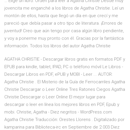
… Elige un libro: Orden para leer a Agatha Christie Desde muy
jovencita me enganché a los libros de Agatha Christie. Leí un
montón de ellos, hasta que llegó un día en que crecí y me
pareció que debía pasar a otro tipo de literatura. ¡Errores de
juventud! Creo que aún tengo por casa algún libro pendiente,
y voy a ponerme muy pronto con él. Gracias por la fantástica
información. Todos los libros del autor Agatha Christie
AGATHA CHRISTIE - Descargar libros gratis en formatos PDF y
EPUB para kindle, tablet, IPAD, PC o teléfono móvil Le Libros -
Descargar Libros en PDF, ePUB y MOBI - Leer ... AUTOR:
Agatha Christie . El Misterio de la Guía de Ferrocarriles Agatha
Christie Descargar o Leer Online Tres Ratones Ciegos Agatha
Christie Descargar o Leer Online El mejor lugar para
descargar o leer en línea los mejores libros en PDF, Epub y
mobi. Christie, Agatha - Diez negritos - WordPress.com
Agatha Christie Traducción: Orestes Llorens . Digitalizado por
kamparina para Biblioteca-irc en Septiembre de 2.003 Diez