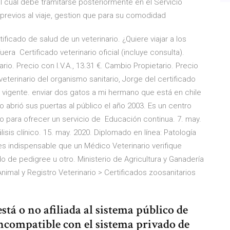
l cual debe tramitarse posteriormente en el Servicio
 previos al viaje, gestion que para su comodidad
ificado de salud de un veterinario. ¿Quiere viajar a los
ra Certificado veterinario oficial (incluye consulta).
ario. Precio con I.V.A., 13.31 €. Cambio Propietario. Precio
eterinario del organismo sanitario, Jorge del certificado
ina vigente. enviar dos gatos a mi hermano que está en chile
 abrió sus puertas al público el año 2003. Es un centro
 para ofrecer un servicio de Educación continua. 7. may.
isis clínico. 15. may. 2020. Diplomado en línea: Patología
 es indispensable que un Médico Veterinario verifique
cado de pedigree u otro. Ministerio de Agricultura y Ganadería
imal y Registro Veterinario > Certificados zoosanitarios
stá o no afiliada al sistema público de
incompatible con el sistema privado de