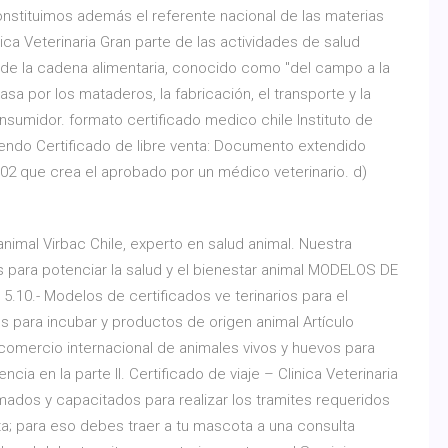
onstituimos además el referente nacional de las materias
ica Veterinaria Gran parte de las actividades de salud
o de la cadena alimentaria, conocido como "del campo a la
a por los mataderos, la fabricación, el transporte y la
onsumidor. formato certificado medico chile Instituto de
endo Certificado de libre venta: Documento extendido
0.502 que crea el aprobado por un médico veterinario. d)
 animal Virbac Chile, experto en salud animal. Nuestra
 para potenciar la salud y el bienestar animal MODELOS DE
10.- Modelos de certificados ve terinarios para el
s para incubar y productos de origen animal Artículo
l comercio internacional de animales vivos y huevos para
encia en la parte II. Certificado de viaje – Clinica Veterinaria
mados y capacitados para realizar los tramites requeridos
ta; para eso debes traer a tu mascota a una consulta