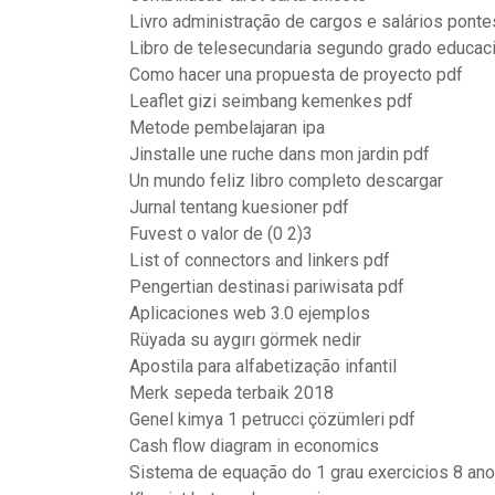
Livro administração de cargos e salários ponte
Libro de telesecundaria segundo grado educaci
Como hacer una propuesta de proyecto pdf
Leaflet gizi seimbang kemenkes pdf
Metode pembelajaran ipa
Jinstalle une ruche dans mon jardin pdf
Un mundo feliz libro completo descargar
Jurnal tentang kuesioner pdf
Fuvest o valor de (0 2)3
List of connectors and linkers pdf
Pengertian destinasi pariwisata pdf
Aplicaciones web 3.0 ejemplos
Rüyada su aygırı görmek nedir
Apostila para alfabetização infantil
Merk sepeda terbaik 2018
Genel kimya 1 petrucci çözümleri pdf
Cash flow diagram in economics
Sistema de equação do 1 grau exercicios 8 an