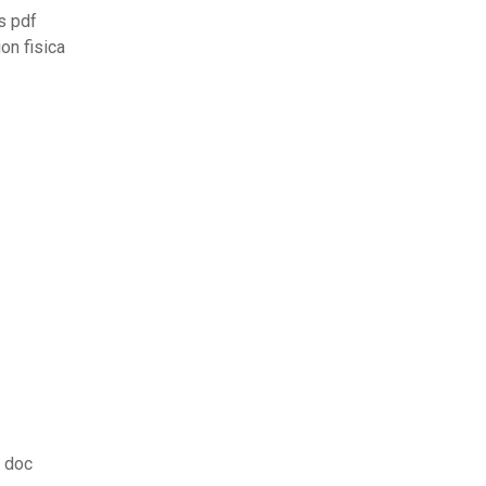
s pdf
on fisica
o doc