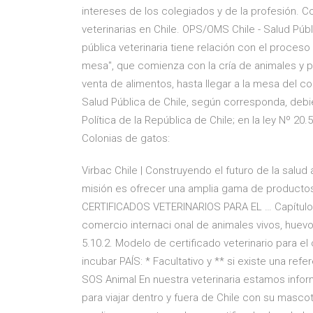
intereses de los colegiados y de la profesión. C
veterinarias en Chile. OPS/OMS Chile - Salud Públ
pública veterinaria tiene relación con el proces
mesa", que comienza con la cría de animales y pas
venta de alimentos, hasta llegar a la mesa del c
Salud Pública de Chile, según corresponda, debi
Política de la República de Chile; en la ley Nº 2
Colonias de gatos:
Virbac Chile | Construyendo el futuro de la salud
misión es ofrecer una amplia gama de productos
CERTIFICADOS VETERINARIOS PARA EL … Capítulo 5.
comercio internaci onal de animales vivos, huevo
5.10.2. Modelo de certificado veterinario para e
incubar PAÍS: * Facultativo y ** si existe una refer
SOS Animal En nuestra veterinaria estamos infor
para viajar dentro y fuera de Chile con su masco