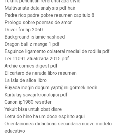
Teknik penulisan referensi apa style
Multivariate data analysis pdf hair
Padre rico padre pobre resumen capitulo 8
Prologo sobre poemas de amor
Driver for hp 2060
Background islamic nasheed
Dragon ball z manga 1 pdf
Esguince ligamento colateral medial de rodilla pdf
Lei 11091 atualizada 2015 pdf
Archie comics digest pdf
El cartero de neruda libro resumen
La isla de alice libro
Rüyada ineğin doğum yaptığını görmek nedir
Kurtuluş savaşı kronolojisi pdf
Canon ip1980 resetter
Yakult bisa untuk obat diare
Letra do hino ha um doce espirito aqui
Orientaciones didacticas secundaria nuevo modelo
educativo