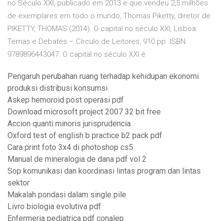
no Século XXI, publicado em 2013 e que vendeu 2,5 milhões
de exemplares em todo o mundo, Thomas Piketty, diretor de
PIKETTY, THOMAS (2014). O capital no século XXI, Lisboa:
Temas e Debates – Círculo de Leitores, 910 pp. ISBN
9789896443047. O capital no século XXI é
Pengaruh perubahan ruang terhadap kehidupan ekonomi
produksi distribusi konsumsi
Askep hemoroid post operasi pdf
Download microsoft project 2007 32 bit free
Accion quanti minoris jurisprudencia
Oxford test of english b practice b2 pack pdf
Cara print foto 3x4 di photoshop cs5
Manual de mineralogia de dana pdf vol 2
Sop komunikasi dan koordinasi lintas program dan lintas
sektor
Makalah pondasi dalam single pile
Livro biologia evolutiva pdf
Enfermeria pediatrica pdf conalep