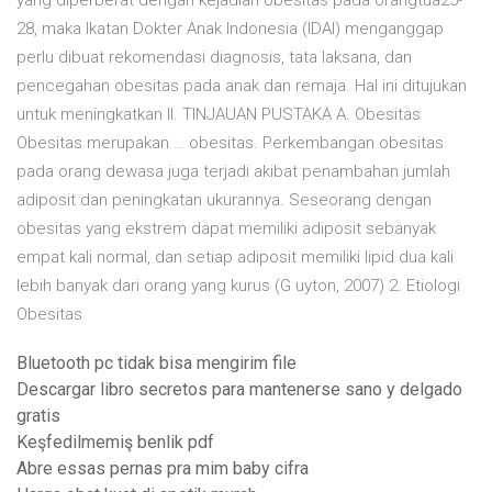
yang diperberat dengan kejadian obesitas pada orangtua25-
28, maka Ikatan Dokter Anak Indonesia (IDAI) menganggap
perlu dibuat rekomendasi diagnosis, tata laksana, dan
pencegahan obesitas pada anak dan remaja. Hal ini ditujukan
untuk meningkatkan II. TINJAUAN PUSTAKA A. Obesitas
Obesitas merupakan … obesitas. Perkembangan obesitas
pada orang dewasa juga terjadi akibat penambahan jumlah
adiposit dan peningkatan ukurannya. Seseorang dengan
obesitas yang ekstrem dapat memiliki adiposit sebanyak
empat kali normal, dan setiap adiposit memiliki lipid dua kali
lebih banyak dari orang yang kurus (G uyton, 2007) 2. Etiologi
Obesitas
Bluetooth pc tidak bisa mengirim file
Descargar libro secretos para mantenerse sano y delgado
gratis
Keşfedilmemiş benlik pdf
Abre essas pernas pra mim baby cifra