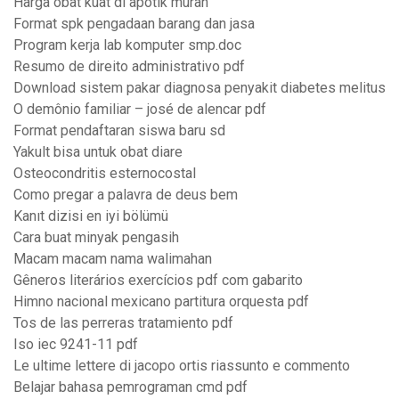
Harga obat kuat di apotik murah
Format spk pengadaan barang dan jasa
Program kerja lab komputer smp.doc
Resumo de direito administrativo pdf
Download sistem pakar diagnosa penyakit diabetes melitus
O demônio familiar – josé de alencar pdf
Format pendaftaran siswa baru sd
Yakult bisa untuk obat diare
Osteocondritis esternocostal
Como pregar a palavra de deus bem
Kanıt dizisi en iyi bölümü
Cara buat minyak pengasih
Macam macam nama walimahan
Gêneros literários exercícios pdf com gabarito
Himno nacional mexicano partitura orquesta pdf
Tos de las perreras tratamiento pdf
Iso iec 9241-11 pdf
Le ultime lettere di jacopo ortis riassunto e commento
Belajar bahasa pemrograman cmd pdf