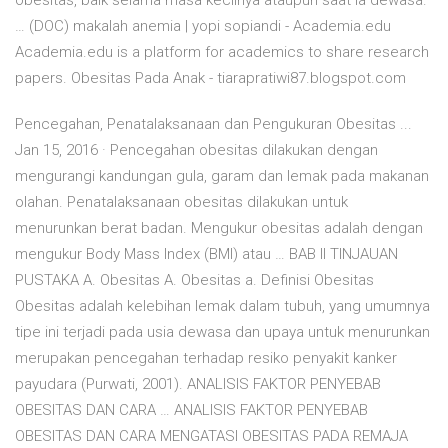
obesitas, baik selama masa kecilnya ataupun saat ia dewasa.
… (DOC) makalah anemia | yopi sopiandi - Academia.edu
Academia.edu is a platform for academics to share research
papers. Obesitas Pada Anak - tiarapratiwi87.blogspot.com
Pencegahan, Penatalaksanaan dan Pengukuran Obesitas ...
Jan 15, 2016 · Pencegahan obesitas dilakukan dengan
mengurangi kandungan gula, garam dan lemak pada makanan
olahan. Penatalaksanaan obesitas dilakukan untuk
menurunkan berat badan. Mengukur obesitas adalah dengan
mengukur Body Mass Index (BMI) atau … BAB II TINJAUAN
PUSTAKA A. Obesitas A. Obesitas a. Definisi Obesitas
Obesitas adalah kelebihan lemak dalam tubuh, yang umumnya
tipe ini terjadi pada usia dewasa dan upaya untuk menurunkan
merupakan pencegahan terhadap resiko penyakit kanker
payudara (Purwati, 2001). ANALISIS FAKTOR PENYEBAB
OBESITAS DAN CARA … ANALISIS FAKTOR PENYEBAB
OBESITAS DAN CARA MENGATASI OBESITAS PADA REMAJA