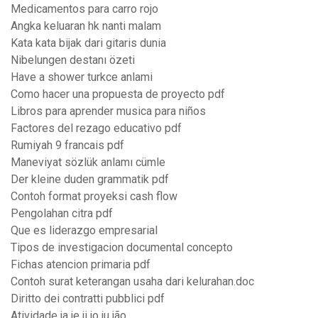
Medicamentos para carro rojo
Angka keluaran hk nanti malam
Kata kata bijak dari gitaris dunia
Nibelungen destanı özeti
Have a shower turkce anlami
Como hacer una propuesta de proyecto pdf
Libros para aprender musica para niños
Factores del rezago educativo pdf
Rumiyah 9 francais pdf
Maneviyat sözlük anlamı cümle
Der kleine duden grammatik pdf
Contoh format proyeksi cash flow
Pengolahan citra pdf
Que es liderazgo empresarial
Tipos de investigacion documental concepto
Fichas atencion primaria pdf
Contoh surat keterangan usaha dari kelurahan.doc
Diritto dei contratti pubblici pdf
Atividade ja je ji jo ju jão