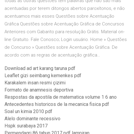
todas as outras questões tem palavras que não são mais
acentuadas por terem ditongos abertos paroxítonos, e não
acentuamos mais esses Questões sobre Acentuação
Gráfica Questões sobre Acentuação Gráfica de Concursos
Anteriores com Gabarito para resolução Grátis. Material on-
line Gratuito. Fale Conosco; Login usuário. Home » Questões
de Concurso » Questões sobre Acentuação Gráfica. De
acordo com as regras de acentuação gráfica…
Download ad art karang taruna pdf
Leaflet gizi seimbang kemenkes pdf
Karakalem insan resmi çizimi
Formato de anamnesis deportiva
Respostas da apostila de matematica volume 1 6 ano
Antecedentes historicos de la mecanica fisica pdf
Soal un kimia 2010 pdf
Alelo dominante recessivo
Hspk surabaya 2017
Permendagri 86 tahun 2017 pdf lampiran