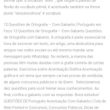
afirmar que: o vocábulo “têxtil” , que segue o padrão de
flexão do vocábulo pênsil, é acentuado também na forma
plural; “obsolescência” é vocábulo
12 Questões de Ortografia – Com Gabarito | Português em
Foco 12 Questões de Ortografia – Com Gabarito Questões
de Ortografia com Gabarito. A ortografia é parte essencial na
hora de escrever um texto, um artigo, uma dedicatória para
amigos nas redes sociais ou até mesmo mandar uma
mensagem pelo WhatsApp. No entanto, a maioria das
pessoas têm muitas dúvidas com a grafia correta de certas
palavras. Exercícios sobre Acentuação Gráfica Acentuação
gráfica é um tema que sempre cai nas provas do vestibular,
de alguns concursos públicos e do Enem.. Selecionamos
dez questões para você treinar seus conhecimentos. Ao
final, confira o gabarito com as respostas. Bons estudos!
QUESTÕES DE Português Acentuação Com Gabarito | Cola de
Web Posted in Concursos, Concursos Públicos, Dicas de