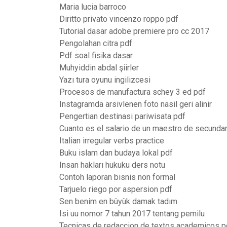
Maria lucia barroco
Diritto privato vincenzo roppo pdf
Tutorial dasar adobe premiere pro cc 2017
Pengolahan citra pdf
Pdf soal fisika dasar
Muhyiddin abdal şiirler
Yazı tura oyunu ingilizcesi
Procesos de manufactura schey 3 ed pdf
Instagramda arsivlenen foto nasil geri alinir
Pengertian destinasi pariwisata pdf
Cuanto es el salario de un maestro de secundar
Italian irregular verbs practice
Buku islam dan budaya lokal pdf
Insan hakları hukuku ders notu
Contoh laporan bisnis non formal
Tarjuelo riego por aspersion pdf
Sen benim en büyük damak tadım
Isi uu nomor 7 tahun 2017 tentang pemilu
Tecnicas de redaccion de textos academicos p