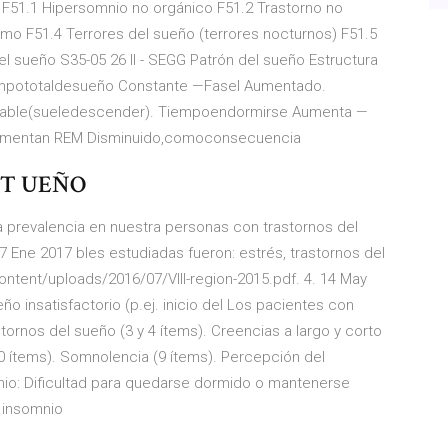
 F51.1 Hipersomnio no orgánico F51.2 Trastorno no
smo F51.4 Terrores del sueño (terrores nocturnos) F51.5
el sueño S35-05 26 II - SEGG Patrón del sueño Estructura
mpototaldesueño Constante —FaseI Aumentado.
iable(sueledescender). Tiempoendormirse Aumenta —
 Aumentan REM Disminuido,comoconsecuencia
os T UEÑO
a prevalencia en nuestra personas con trastornos del
 Ene 2017 bles estudiadas fueron: estrés, trastornos del
ntent/uploads/2016/07/VIII-region-2015.pdf. 4. 14 May
ño insatisfactorio (p.ej. inicio del Los pacientes con
ornos del sueño (3 y 4 ítems). Creencias a largo y corto
10 ítems). Somnolencia (9 ítems). Percepción del
nio: Dificultad para quedarse dormido o mantenerse
El insomnio