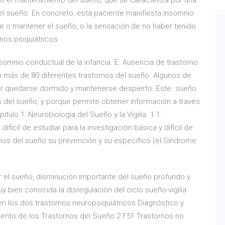
 o el mantenimiento del sueño, que se caracteriza por una
o del sueño. En concreto, esta paciente manifiesta insomnio
ciar o mantener el sueño, o la sensación de no haber tenido
nos psiquiátricos
omnio conductual de la infancia. E. Ausencia de trastorno
ten más de 80 diferentes trastornos del sueño. Algunos de
der quedarse dormido y mantenerse despierto. Este sueño
s del sueño, y porque permite obtener información a través
ulo 1: Neurobiología del Sueño y la Vigilia. 1.1.
ifícil de estudiar para la investigación básica y difícil de
nos del sueño su prevención y su específico (el Síndrome
ar el sueño, disminución importante del sueño profundo y
 bien conocida la disregulación del ciclo sueño-vigilia
 los dos trastornos neuropsiquiátricos Diagnóstico y
ento de los Trastornos del Sueño 2 F51 Trastornos no