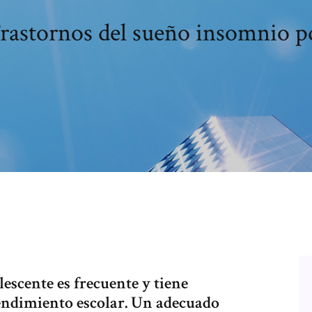
rastornos del sueño insomnio p
escente es frecuente y tiene
endimiento escolar. Un adecuado