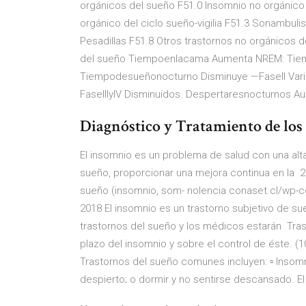
orgánicos del sueño F51.0 Insomnio no orgánico
orgánico del ciclo sueño-vigilia F51.3 Sonambuli
Pesadillas F51.8 Otros trastornos no orgánicos d
del sueño Tiempoenlacama Aumenta NREM: Tie
Tiempodesueñonocturno Disminuye —FaseII Var
FaseIIIyIV Disminuidos. Despertaresnocturnos
Diagnóstico y Tratamiento de l
El insomnio es un problema de salud con una alt
sueño, proporcionar una mejora continua en la 27
sueño (insomnio, som- nolencia conaset.cl/wp-co
2018 El insomnio es un trastorno subjetivo de sue
trastornos del sueño y los médicos estarán Trast
plazo del insomnio y sobre el control de éste. (
Trastornos del sueño comunes incluyen: ▫ Insom
despierto; o dormir y no sentirse descansado. 