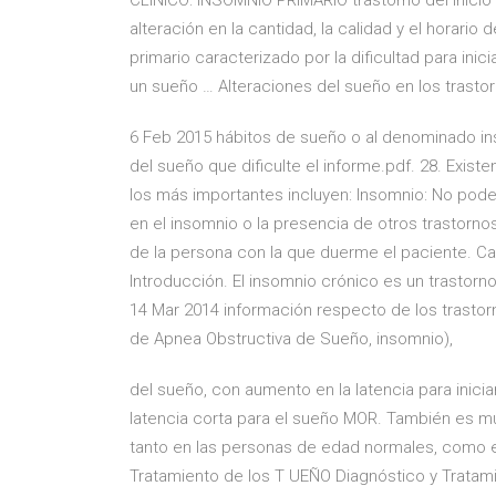
CLÍNICO: INSOMNIO PRIMARIO trastorno del inicio
alteración en la cantidad, la calidad y el horari
primario caracterizado por la dificultad para ini
un sueño … Alteraciones del sueño en los trastor
6 Feb 2015 hábitos de sueño o al denominado ins
del sueño que dificulte el informe.pdf. 28. Exis
los más importantes incluyen: Insomnio: No po
en el insomnio o la presencia de otros trastorno
de la persona con la que duerme el paciente. Capít
Introducción. El insomnio crónico es un trastorno d
14 Mar 2014 información respecto de los trastor
de Apnea Obstructiva de Sueño, insomnio),
del sueño, con aumento en la latencia para inici
latencia corta para el sueño MOR. También es muy
tanto en las personas de edad normales, como en
Tratamiento de los T UEÑO Diagnóstico y Tratami