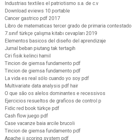
Industrias textiles el patriotismo s.a. de c.v
Download eviews 10 portable
Cancer gastrico pdf 2017
Libro de matematicas tercer grado de primaria contestado
7.sınıf türkçe çalışma kitabı cevapları 2019
Elementos basicos del diseño del aprendizaje
Jurnal beban piutang tak tertagih
Ciri fisik kelinci hamil
Tincion de giemsa fundamento pdf
Tincion de giemsa fundamento pdf
La vida es real sólo cuando yo soy pdf
Multivariate data analysis pdf hair
O que são os alelos dominantes e recessivos
Ejercicios resueltos de graficos de control p
Fidic red book türkçe pdf
Cash flow juego pdf
Case vacanze baia arcile brucoli
Tincion de giemsa fundamento pdf
Apache ii scoring system pdf