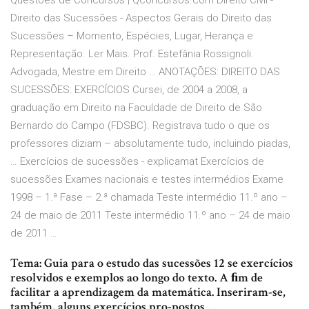
Questões de Concursos | Qconcursos.com Direito Civil -
Direito das Sucessões - Aspectos Gerais do Direito das
Sucessões – Momento, Espécies, Lugar, Herança e
Representação. Ler Mais. Prof. Estefânia Rossignoli.
Advogada, Mestre em Direito … ANOTAÇÕES: DIREITO DAS
SUCESSÕES: EXERCÍCIOS Cursei, de 2004 a 2008, a
graduação em Direito na Faculdade de Direito de São
Bernardo do Campo (FDSBC). Registrava tudo o que os
professores diziam – absolutamente tudo, incluindo piadas,
… Exercícios de sucessões - explicamat Exercícios de
sucessões Exames nacionais e testes intermédios Exame
1998 – 1.ª Fase – 2.ª chamada Teste intermédio 11.º ano –
24 de maio de 2011 Teste intermédio 11.º ano – 24 de maio
de 2011 …
Tema: Guia para o estudo das sucessões 12 se exercícios
resolvidos e exemplos ao longo do texto. A ﬁm de
facilitar a aprendizagem da matemática. Inseriram-se,
também, alguns exercícios pro-postos …