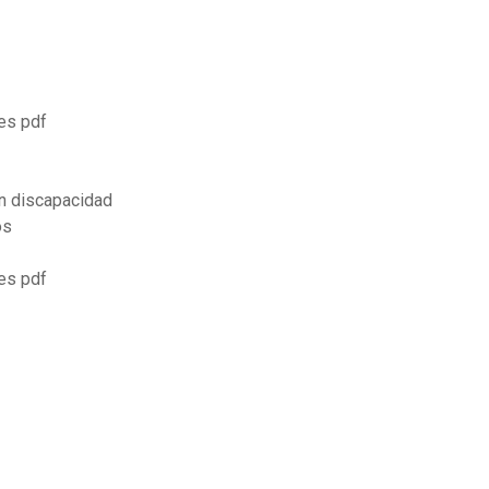
es pdf
n discapacidad
os
es pdf