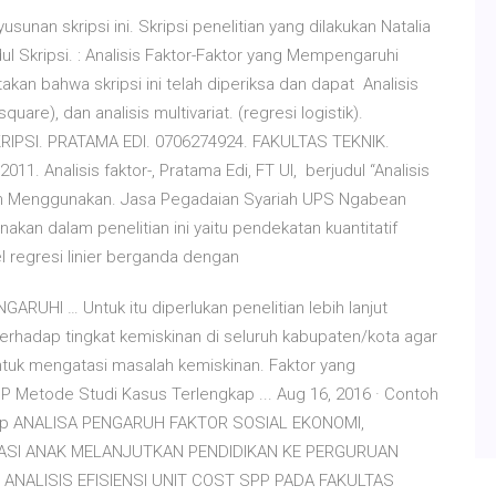
unan skripsi ini. Skripsi penelitian yang dilakukan Natalia
dul Skripsi. : Analisis Faktor-Faktor yang Mempengaruhi
akan bahwa skripsi ini telah diperiksa dan dapat Analisis
quare), dan analisis multivariat. (regresi logistik).
KRIPSI. PRATAMA EDI. 0706274924. FAKULTAS TEKNIK.
 Analisis faktor-, Pratama Edi, FT UI, berjudul “Analisis
ah Menggunakan. Jasa Pegadaian Syariah UPS Ngabean
nakan dalam penelitian ini yaitu pendekatan kuantitatif
 regresi linier berganda dengan
HI … Untuk itu diperlukan penelitian lebih lanjut
erhadap tingkat kemiskinan di seluruh kabupaten/kota agar
untuk mengatasi masalah kemiskinan. Faktor yang
P Metode Studi Kasus Terlengkap ... Aug 16, 2016 · Contoh
gkap ANALISA PENGARUH FAKTOR SOSIAL EKONOMI,
ASI ANAK MELANJUTKAN PENDIDIKAN KE PERGURUAN
). . ANALISIS EFISIENSI UNIT COST SPP PADA FAKULTAS