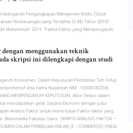
g Mempengaruhi Pengungkapan Manajemen Risiko (Studi
haan Nonkeuangan yang Terdaftar Di BEI Tahun 2010)”.
a Ode Muhammad. 2014. “Faktor-Faktor yang Mempengaruhi
tor dengan menggunakan teknik
da skripsi ini dilengkapi dengan studi
mpengaruhi Konsumen. Dalam Keputusan Pembelian Teh Celup
komprehensif atas nama Nurjannah NIM : 105081002536
OR YANG MEMPENGARUHI KEPUTUSAN. Akhir Skripsi dalam
tuk mendapatkan gelar Sarjana Ekonomi dengan judul
erapan Analisis Faktor untuk menentukan Faktor-faktor yang
. Matematika Fakultas Sains SKRIPSI ANALISIS FAKTOR –
UMEN DALAM PEMBELIAN ONLINE (E –COMMERCE) (PADA