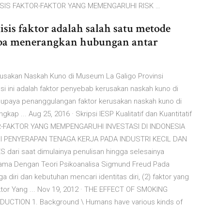
ALISIS FAKTOR-FAKTOR YANG MEMENGARUHI RISK …
isis faktor adalah salah satu metode
coba menerangkan hubungan antar
erusakan Naskah Kuno di Museum La Galigo Provinsi
si ini adalah faktor penyebab kerusakan naskah kuno di
 upaya penanggulangan faktor kerusakan naskah kuno di
gkap ... Aug 25, 2016 · Skripsi IESP Kualitatif dan Kuantitatif
OR-FAKTOR YANG MEMPENGARUHI INVESTASI DI INDONESIA
 PENYERAPAN TENAGA KERJA PADA INDUSTRI KECIL DAN
dari saat dimulainya penulisan hingga selesainya
 Utama Dengan Teori Psikoanalisa Sigmund Freud Pada
ga diri dan kebutuhan mencari identitas diri, (2) faktor yang
ktor Yang ... Nov 19, 2012 · THE EFFECT OF SMOKING
CTION 1. Background \ Humans have various kinds of