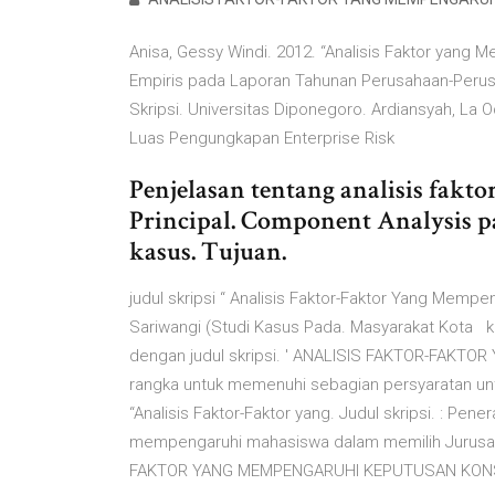
Anisa, Gessy Windi. 2012. “Analisis Faktor yan
Empiris pada Laporan Tahunan Perusahaan-Perusa
Skripsi. Universitas Diponegoro. Ardiansyah, L
Luas Pengungkapan Enterprise Risk
Penjelasan tentang analisis fak
Principal. Component Analysis pa
kasus. Tujuan.
judul skripsi “ Analisis Faktor-Faktor Yang Me
Sariwangi (Studi Kasus Pada. Masyarakat Kota 
dengan judul skripsi. ' ANALISIS FAKTOR-FAKT
rangka untuk memenuhi sebagian persyaratan un
“Analisis Faktor-Faktor yang. Judul skripsi. : Pen
mempengaruhi mahasiswa dalam memilih Jurusan
FAKTOR YANG MEMPENGARUHI KEPUTUSAN KONS