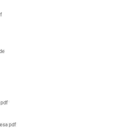
f
nde
 pdf
resa pdf