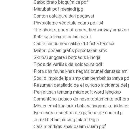
Carboidrato bioquímica pdf
Merubah pdf menjadi jpg
Contoh data guru dan pegawai
Physiologie végétale cours pdf s4
The short stories of ernest hemingway amazon
Kata kata lahir di bulan maret
Cable condumex calibre 10 ficha tecnica
Materi desain grafis percetakan smk
Skripsi anggaran berbasis kinerja
Tipos de varillas de soldadura pdf
Flora dan fauna khas negara brunei darussalam
Soal olimpiade ipa smp dan pembahasannya p
Resumen detallado de el curioso incidente del
Penjelasan tentang microsoft word lengkap
Comentário judaico do novo testamento pdf gra
Menerjemahkan buku bahasa inggris ke indones
Ejercicios resueltos de graficos de control p
Jurnal beban piutang tak tertagih
Cara mendidik anak dalam islam pdf