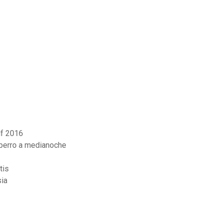
df 2016
 perro a medianoche
tis
ia