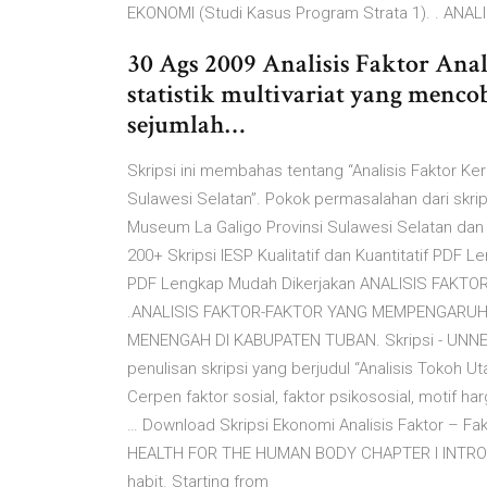
EKONOMI (Studi Kasus Program Strata 1). . AN
30 Ags 2009 Analisis Faktor Anal
statistik multivariat yang men
sejumlah…
Skripsi ini membahas tentang “Analisis Faktor K
Sulawesi Selatan”. Pokok permasalahan dari skrip
Museum La Galigo Provinsi Sulawesi Selatan dan
200+ Skripsi IESP Kualitatif dan Kuantitatif PDF Len
PDF Lengkap Mudah Dikerjakan ANALISIS FAKT
.ANALISIS FAKTOR-FAKTOR YANG MEMPENGARUHI
MENENGAH DI KABUPATEN TUBAN. Skripsi - UNNES 
penulisan skripsi yang berjudul “Analisis Tokoh
Cerpen faktor sosial, faktor psikososial, motif har
… Download Skripsi Ekonomi Analisis Faktor – Fa
HEALTH FOR THE HUMAN BODY CHAPTER I INTRODU
habit. Starting from