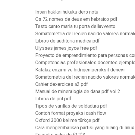
Insan hakları hukuku ders notu
Os 72 nomes de deus em hebraico pdf
Testo canto maria tu porta dellavvento
Somatometria del recien nacido valores normal
Libros de auditoria medica pdf
Ulysses james joyce free pdf
Proyecto de emprendimiento para personas co
Competencias profesionales docentes ejempl
Katalaz enzimi ve hidrojen peroksit deneyi
Somatometria del recien nacido valores normal
Cahier dexercices a2 pdf
Manual de mineralogia de dana pdf vol 2
Libros de pnl pdf
Tipos de varillas de soldadura pdf
Contoh format proyeksi cash flow
Oxford 3000 kelime türkçe pdf
Cara mengembalikan partisi yang hilang di linux
Fuvest o valor de (0 2)3