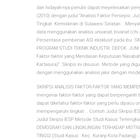
dan hidayah-nya penulis dapat meyelesaikan penyus
(2010) dengan judul “Analisis Faktor Persepsi. Ju
Tingkat. Kemiskinan di Sulawesi Selatan. . Menyat
data menggunakan analisis univariat, bivariat (chi s
Persentase pemberian ASI eksklusif pada ibu S
PROGRAM STUDI TEKNIK INDUSTRI. DEPOK. JUNI 2011.
Faktor-faktor yang Mendasari Keputusan Nasab
Kartasura)”. Skripsi ini disusun Metode yang digu
dengan menggunakan analisis jalur dengan model
SKRIPSI ANALISIS FAKTOR-FAKTOR YANG MEMPENGARU
mengenai faktor-faktor yang dapat berpenganih t
dapat diketahui faktor-faktor yang perlu dipacu 
mempengaruhi tingkat … Contoh Judul Skripsi IES
Judul Skripsi IESP Metode Studi Kasus Terlen
DEMOGRAFI DAN LINGKUNGAN TERHADAP MOTIV
TINGGI (Studi Kasus : Kec. Kuranji Kota Padang