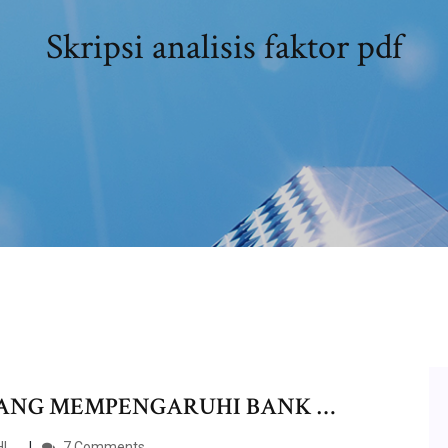
Skripsi analisis faktor pdf
YANG MEMPENGARUHI BANK …
I …
7 Comments