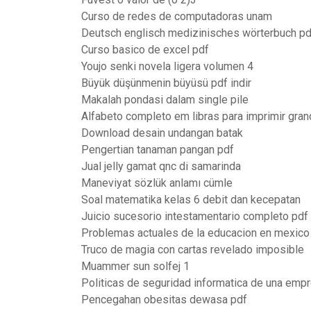
Curso de redes de computadoras unam
Deutsch englisch medizinisches wörterbuch pd
Curso basico de excel pdf
Youjo senki novela ligera volumen 4
Büyük düşünmenin büyüsü pdf indir
Makalah pondasi dalam single pile
Alfabeto completo em libras para imprimir gra
Download desain undangan batak
Pengertian tanaman pangan pdf
Jual jelly gamat qnc di samarinda
Maneviyat sözlük anlamı cümle
Soal matematika kelas 6 debit dan kecepatan
Juicio sucesorio intestamentario completo pdf
Problemas actuales de la educacion en mexico
Truco de magia con cartas revelado imposible
Muammer sun solfej 1
Politicas de seguridad informatica de una emp
Pencegahan obesitas dewasa pdf