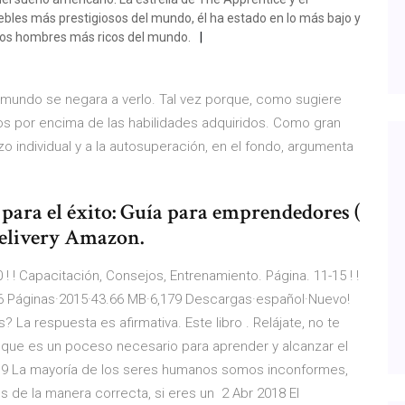
ebles más prestigiosos del mundo, él ha estado en lo más bajo y
 los hombres más ricos del mundo.
l mundo se negara a verlo. Tal vez porque, como sugiere
tos por encima de las habilidades adquiridos. Como gran
zo individual y a la autosuperación, en el fondo, argumenta
para el éxito: Guía para emprendedores (
elivery Amazon.
10 ! ! Capacitación, Consejos, Entrenamiento. Página. 11-15 ! !
106 Páginas·2015·43.66 MB·6,179 Descargas·español·Nuevo!
? La respuesta es afirmativa. Este libro . Relájate, no te
 que es un poceso necesario para aprender y alcanzar el
019 La mayoría de los seres humanos somos inconformes,
s de la manera correcta, si eres un 2 Abr 2018 El