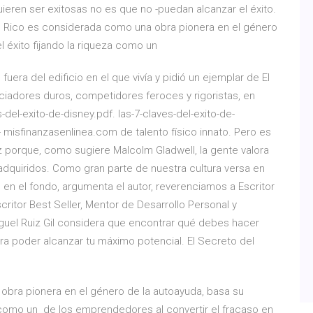
ieren ser exitosas no es que no -puedan alcanzar el éxito.
se Rico es considerada como una obra pionera en el género
l éxito fijando la riqueza como un
fuera del edificio en el que vivía y pidió un ejemplar de El
adores duros, competidores feroces y rigoristas, en
del-exito-de-disney.pdf. las-7-claves-del-exito-de-
 misfinanzasenlinea.com de talento físico innato. Pero es
z porque, como sugiere Malcolm Gladwell, la gente valora
adquiridos. Como gran parte de nuestra cultura versa en
n, en el fondo, argumenta el autor, reverenciamos a Escritor
scritor Best Seller, Mentor de Desarrollo Personal y
guel Ruiz Gil considera que encontrar qué debes hacer
ra poder alcanzar tu máximo potencial. El Secreto del
bra pionera en el género de la autoayuda, basa su
za como un de los emprendedores al convertir el fracaso en