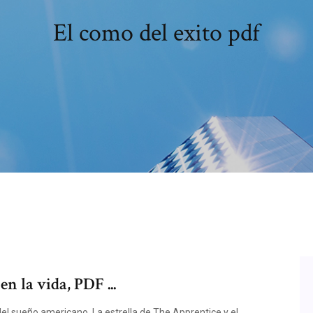
El como del exito pdf
en la vida, PDF ...
el sueño americano. La estrella de The Apprentice y el