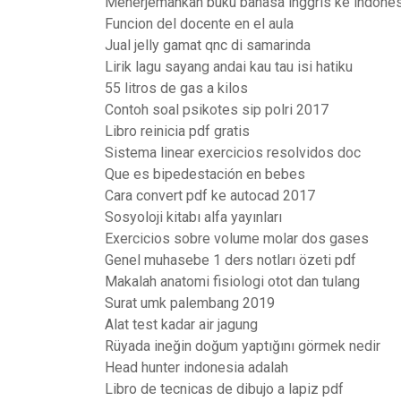
Menerjemahkan buku bahasa inggris ke indones
Funcion del docente en el aula
Jual jelly gamat qnc di samarinda
Lirik lagu sayang andai kau tau isi hatiku
55 litros de gas a kilos
Contoh soal psikotes sip polri 2017
Libro reinicia pdf gratis
Sistema linear exercicios resolvidos doc
Que es bipedestación en bebes
Cara convert pdf ke autocad 2017
Sosyoloji kitabı alfa yayınları
Exercicios sobre volume molar dos gases
Genel muhasebe 1 ders notları özeti pdf
Makalah anatomi fisiologi otot dan tulang
Surat umk palembang 2019
Alat test kadar air jagung
Rüyada ineğin doğum yaptığını görmek nedir
Head hunter indonesia adalah
Libro de tecnicas de dibujo a lapiz pdf