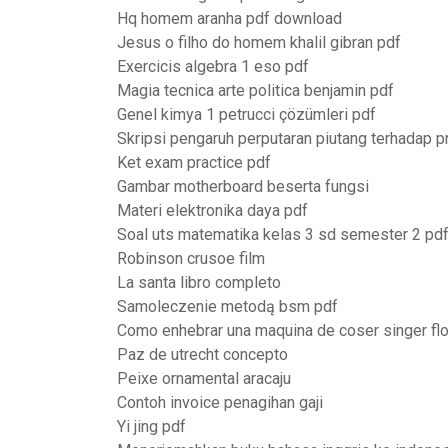
Hq homem aranha pdf download
Jesus o filho do homem khalil gibran pdf
Exercicis algebra 1 eso pdf
Magia tecnica arte politica benjamin pdf
Genel kimya 1 petrucci çözümleri pdf
Skripsi pengaruh perputaran piutang terhadap pr
Ket exam practice pdf
Gambar motherboard beserta fungsi
Materi elektronika daya pdf
Soal uts matematika kelas 3 sd semester 2 pd
Robinson crusoe film
La santa libro completo
Samoleczenie metodą bsm pdf
Como enhebrar una maquina de coser singer flo
Paz de utrecht concepto
Peixe ornamental aracaju
Contoh invoice penagihan gaji
Yi jing pdf