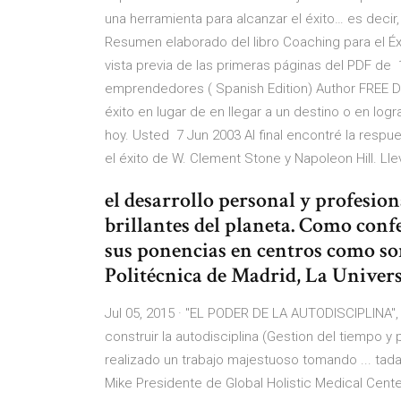
una herramienta para alcanzar el éxito… es dec
Resumen elaborado del libro Coaching para el É
vista previa de las primeras páginas del PDF de 1
emprendedores ( Spanish Edition) Author FREE De
éxito en lugar de en llegar a un destino o en log
hoy. Usted 7 Jun 2003 Al final encontré la respue
el éxito de W. Clement Stone y Napoleon Hill. L
el desarrollo personal y profesio
brillantes del planeta. Como con
sus ponencias en centros como son
Politécnica de Madrid, La Univers
Jul 05, 2015 · "EL PODER DE LA AUTODISCIPLINA", 
construir la autodisciplina (Gestion del tiempo y
realizado un trabajo majestuoso tomando ... tadas
Mike Presidente de Global Holistic Medical Center 