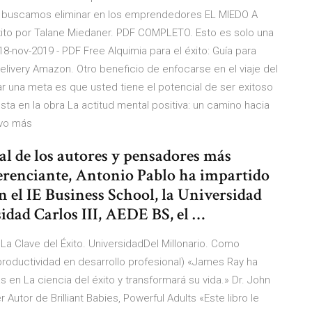
ir, buscamos eliminar en los emprendedores EL MIEDO A
xito por Talane Miedaner. PDF COMPLETO. Esto es solo una
8-nov-2019 - PDF Free Alquimia para el éxito: Guía para
livery Amazon. Otro beneficio de enfocarse en el viaje del
rar una meta es que usted tiene el potencial de ser exitoso
sta en la obra La actitud mental positiva: un camino hacia
levo más
nal de los autores y pensadores más
ferenciante, Antonio Pablo ha impartido
 el IE Business School, la Universidad
idad Carlos III, AEDE BS, el …
La Clave del Éxito. UniversidadDel Millonario. Como
 productividad en desarrollo profesional) «James Ray ha
 en La ciencia del éxito y transformará su vida.» Dr. John
Autor de Brilliant Babies, Powerful Adults «Este libro le